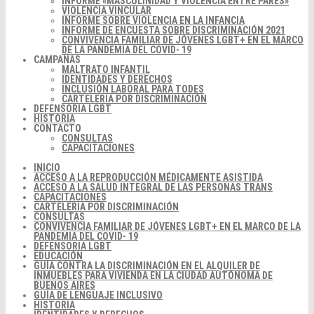
INFORME «MASCULINIDAD Y VIOLENCIA ENTRE PARES»
VIOLENCIA VINCULAR
INFORME SOBRE VIOLENCIA EN LA INFANCIA
INFORME DE ENCUESTA SOBRE DISCRIMINACIÓN 2021
CONVIVENCIA FAMILIAR DE JÓVENES LGBT+ EN EL MARCO
DE LA PANDEMIA DEL COVID- 19
CAMPAÑAS
MALTRATO INFANTIL
IDENTIDADES Y DERECHOS
INCLUSIÓN LABORAL PARA TODES
CARTELERIA POR DISCRIMINACIÓN
DEFENSORIA LGBT
HISTORIA
CONTACTO
CONSULTAS
CAPACITACIONES
INICIO
ACCESO A LA REPRODUCCIÓN MÉDICAMENTE ASISTIDA
ACCESO A LA SALUD INTEGRAL DE LAS PERSONAS TRANS
CAPACITACIONES
CARTELERIA POR DISCRIMINACIÓN
CONSULTAS
CONVIVENCIA FAMILIAR DE JÓVENES LGBT+ EN EL MARCO DE LA
PANDEMIA DEL COVID- 19
DEFENSORIA LGBT
EDUCACIÓN
GUÍA CONTRA LA DISCRIMINACIÓN EN EL ALQUILER DE
INMUEBLES PARA VIVIENDA EN LA CIUDAD AUTÓNOMA DE
BUENOS AIRES
GUÍA DE LENGUAJE INCLUSIVO
HISTORIA